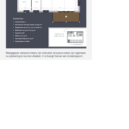
Weergegeven vierkante meters zijn indicatief, de exacte maten zijn ingemeten
na oplevering en kunnen afwijken. U ontvangt hiervan een inmeetrapport.
>> TERUG NAAR WONINGAANBOD
CONTACTPERSOON
APPARTEMENTEN WEIDEVEEN
Peter van den Top
makelaars
+31 (0) 318 516 155
info@petervandentopmakelaars.nl
© 2023 by Weideveen CV
disclaimer